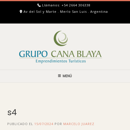
Llámanos: +54 2664 306338
Av del Sol y Marte . Merlo San Luis . Argentina
MENÚ
s4
PUBLICADO EL
15/07/2024
POR
MARCELO JUAREZ